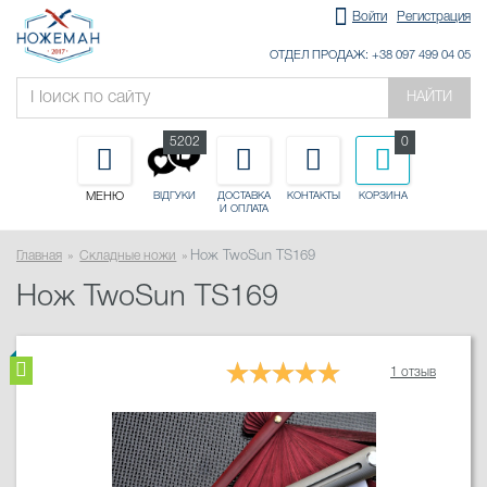
Войти
Регистрация
ОТДЕЛ ПРОДАЖ: +38 097 499 04 05
НАЙТИ
5202
0
МЕНЮ
ДОСТАВКА
КОНТАКТЫ
КОРЗИНА
ВІДГУКИ
И ОПЛАТА
Главная
Складные ножи
Нож TwoSun TS169
Нож TwoSun TS169
1 отзыв