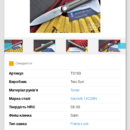
Ожидается
Артикул
TS169
Виробник
Two Sun
Матеріал руків'я
Титан
Марка сталі
Sandvik 14C28N
Твердість HRC
58-59
Фініш клинка
Satin
Тип замка
Frame Lock