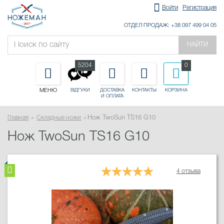
Войти
Регистрация
ОТДЕЛ ПРОДАЖ: +38 097 499 04 05
НАЙТИ
5204
0
МЕНЮ
ДОСТАВКА
КОНТАКТЫ
КОРЗИНА
ВІДГУКИ
И ОПЛАТА
Главная
Складные ножи
Нож TwoSun TS16 G10
Нож TwoSun TS16 G10
4 отзыва