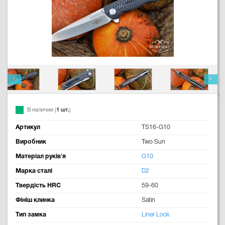
В наличии (
1 шт.
)
Артикул
TS16-G10
Виробник
Two Sun
Матеріал руків'я
G10
Марка сталі
D2
Твердість HRC
59-60
Фініш клинка
Satin
Тип замка
Liner Lock