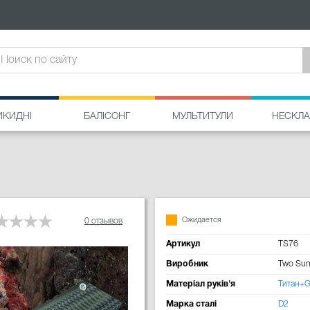
ИКИДНІ
БАЛІСОНГ
МУЛЬТИТУЛИ
НЕСКЛА
Ожидается
0 отзывов
Артикул
TS76
Виробник
Two Su
Матеріал руків'я
Титан+
Марка сталі
D2