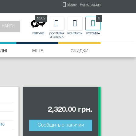
Войти
Регистрация
5202
0
НАЙТИ
ДОСТАВКА
КОНТАКТЫ
КОРЗИНА
ВІДГУКИ
И ОПЛАТА
ДНІ
ІНШЕ
СКИДКИ
2,320.00 грн.
n
G10
Сообщить о наличии