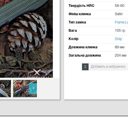
Твердість HRC
58-60
Фініш клинка
Satin
Тип замка
Frame L
Вага
105 гр
Колір
Gray
Довжина клинка
89 мм
Загальна довжина
204 мм
Добавить в избранное