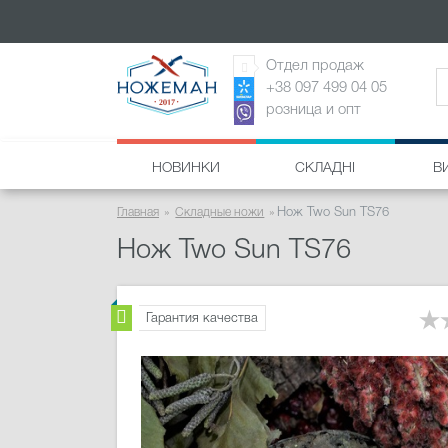
Отдел продаж
+38 097 499 04 05
розница и опт
НОВИНКИ
СКЛАДНІ
В
Главная
Складные ножи
Нож Two Sun TS76
Нож Two Sun TS76
Гарантия качества