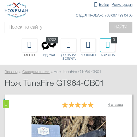
Войти
Регистрация
ОТДЕЛ ПРОДАЖ: +38 097 499 04 05
НАЙТИ
5202
0
МЕНЮ
ДОСТАВКА
КОНТАКТЫ
КОРЗИНА
ВІДГУКИ
И ОПЛАТА
Главная
Складные ножи
Нож TunaFire GT964-CB01
Нож TunaFire GT964-CB01
4 отзыва