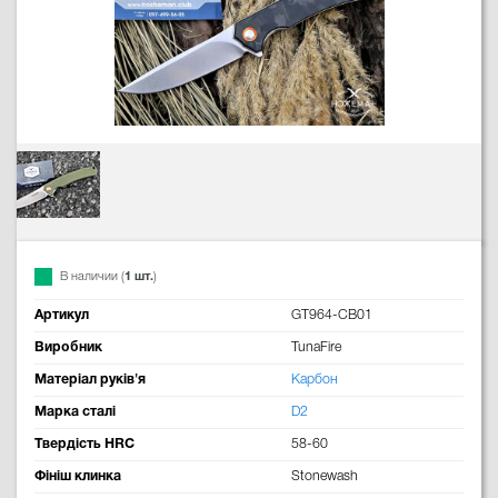
В наличии (
1 шт.
)
Артикул
GT964-CB01
Виробник
TunaFire
Матеріал руків'я
Карбон
Марка сталі
D2
Твердість HRC
58-60
Фініш клинка
Stonewash