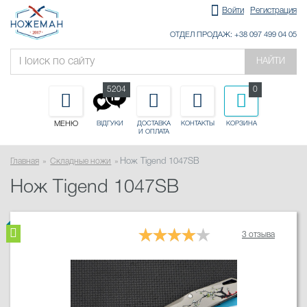
Войти
Регистрация
ОТДЕЛ ПРОДАЖ: +38 097 499 04 05
НАЙТИ
5204
0
МЕНЮ
ДОСТАВКА
КОНТАКТЫ
КОРЗИНА
ВІДГУКИ
И ОПЛАТА
Главная
Складные ножи
Нож Tigend 1047SB
Нож Tigend 1047SB
3 отзыва