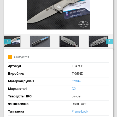
Ожидается
Артикул
1047SB
Виробник
TIGEND
Матеріал руків'я
Сталь
Марка сталі
D2
Твердість HRC
57-59
Фініш клинка
Bead Blast
Тип замка
Frame Lock