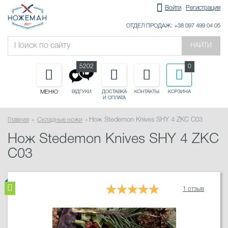
Войти
Регистрация
ОТДЕЛ ПРОДАЖ: +38 097 499 04 05
НАЙТИ
5202
0
МЕНЮ
ДОСТАВКА
КОНТАКТЫ
КОРЗИНА
ВІДГУКИ
И ОПЛАТА
Главная
Складные ножи
Нож Stedemon Knives SHY 4 ZKC C03
Нож Stedemon Knives SHY 4 ZKC
C03
1 отзыв