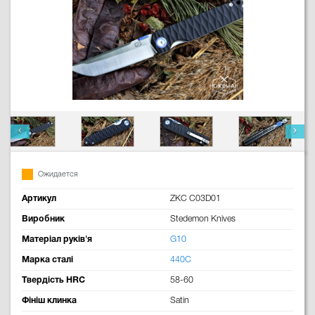
Ожидается
Артикул
ZKC C03D01
Виробник
Stedemon Knives
Матеріал руків'я
G10
Марка сталі
440C
Твердість HRC
58-60
Фініш клинка
Satin