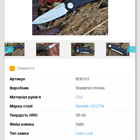
Ожидается
Артикул
BG0101
Виробник
Stedemon Knives
Матеріал руків'я
G10
Марка сталі
Sandvik 12C27N
Твердість HRC
58-60
Фініш клинка
Satin
Тип замка
Liner Lock