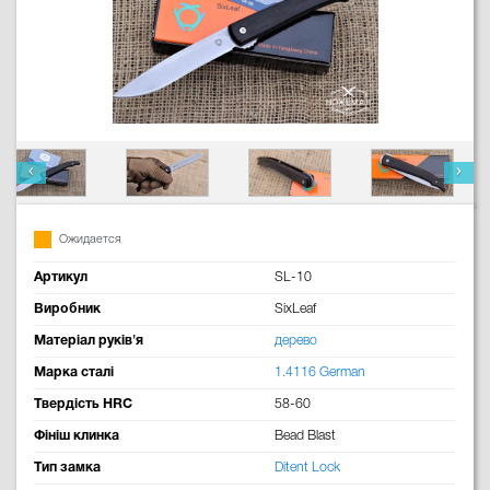
Ожидается
Артикул
SL-10
Виробник
SixLeaf
Матеріал руків'я
дерево
Марка сталі
1.4116 German
Твердість HRC
58-60
Фініш клинка
Bead Blast
Тип замка
Ditent Lock