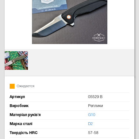
Ожидается
Артикул
05529 B
Виробник
Реплики
Матеріал руків'я
G10
Марка сталі
D2
Твердість HRC
57-58