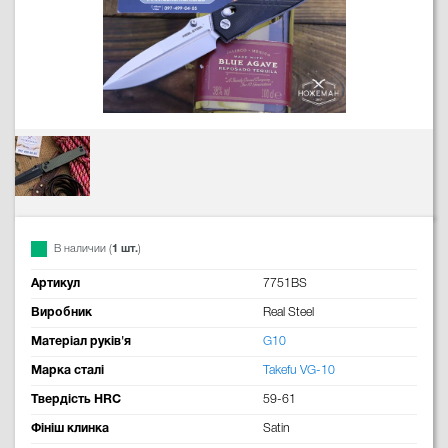
В наличии (
1 шт.
)
Артикул
7751BS
Виробник
Real Steel
Матеріал руків'я
G10
Марка сталі
Takefu VG-10
Твердість HRC
59-61
Фініш клинка
Satin