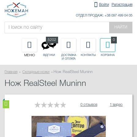
Войти
Регистрация
ОТДЕЛ ПРОДАЖ: +38 097 499 04 05
НАЙТИ
5202
0
МЕНЮ
ДОСТАВКА
КОНТАКТЫ
КОРЗИНА
ВІДГУКИ
И ОПЛАТА
Главная
Складные ножи
Нож RealSteel Muninn
Нож RealSteel Muninn
0 отзывов
1 видео