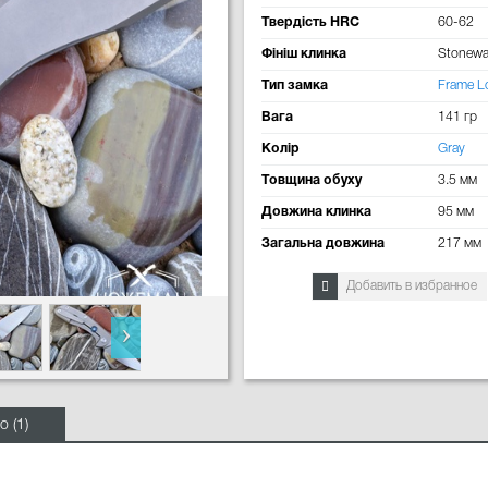
Твердість HRC
60-62
Фініш клинка
Stonew
Тип замка
Frame L
Вага
141 гр
Колір
Gray
Товщина обуху
3.5 мм
Довжина клинка
95 мм
Загальна довжина
217 мм
Добавить в избранное
о (1)