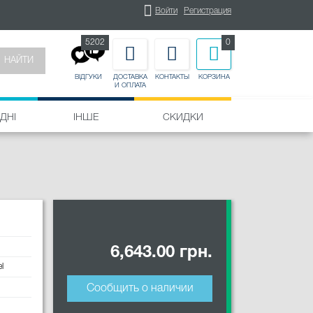
Войти
Регистрация
5202
0
НАЙТИ
ДОСТАВКА
КОНТАКТЫ
КОРЗИНА
ВІДГУКИ
И ОПЛАТА
ДНІ
ІНШЕ
СКИДКИ
6,643.00 грн.
l
Сообщить о наличии