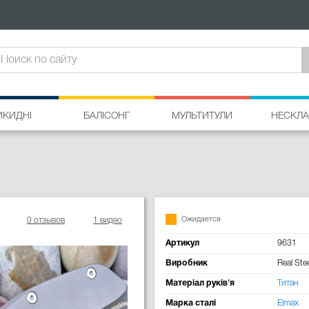
ИКИДНІ
БАЛІСОНГ
МУЛЬТИТУЛИ
НЕСКЛА
Ожидается
0 отзывов
1 видео
Артикул
9631
Виробник
Real Stee
Матеріал руків'я
Титан
Марка сталі
Elmax