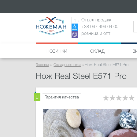
Отдел продаж
+38 097 499 04 05
розница и опт
НОВИНКИ
СКЛАДНІ
В
Главная
Складные ножи
Нож Real Steel E571 Pro
Нож Real Steel E571 Pro
Гарантия качества