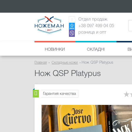
Отдел продаж
+38 097 499 04 05
розница и опт
НОВИНКИ
СКЛАДНІ
В
Главная
Складные ножи
Нож QSP Platypus
Нож QSP Platypus
Гарантия качества