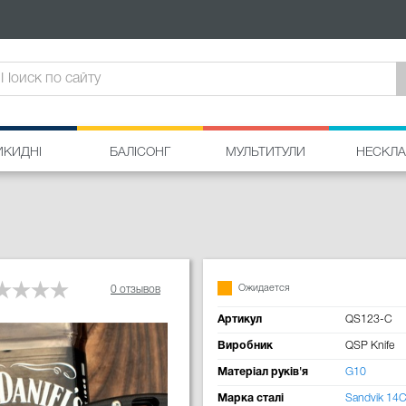
ИКИДНІ
БАЛІСОНГ
МУЛЬТИТУЛИ
НЕСКЛА
Ожидается
0 отзывов
Артикул
QS123-C
Виробник
QSP Knife
Матеріал руків'я
G10
Марка сталі
Sandvik 14