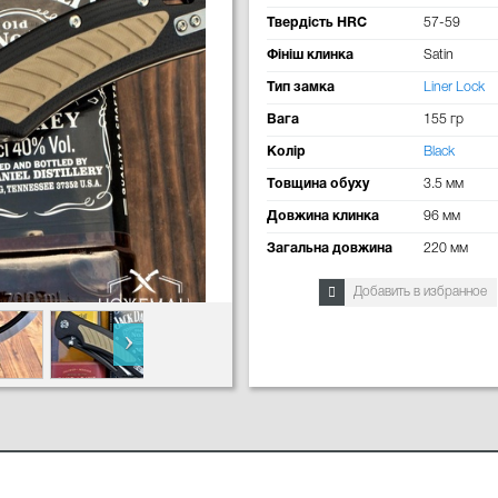
Твердість HRC
57-59
Фініш клинка
Satin
Тип замка
Liner Lock
Вага
155 гр
Колір
Black
Товщина обуху
3.5 мм
Довжина клинка
96 мм
Загальна довжина
220 мм
Добавить в избранное