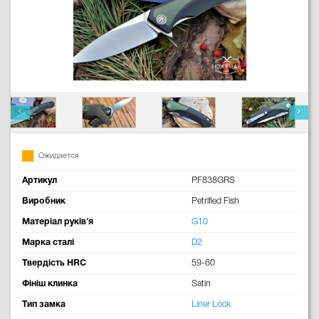
Ожидается
Артикул
PF838GRS
Виробник
Petrified Fish
Матеріал руків'я
G10
Марка сталі
D2
Твердість HRC
59-60
Фініш клинка
Satin
Тип замка
Liner Lock