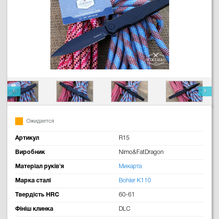
Ожидается
Артикул
R15
Виробник
Nimo&FatDragon
Матеріал руків'я
Микарта
Марка сталі
Bohler K110
Твердість HRC
60-61
Фініш клинка
DLC