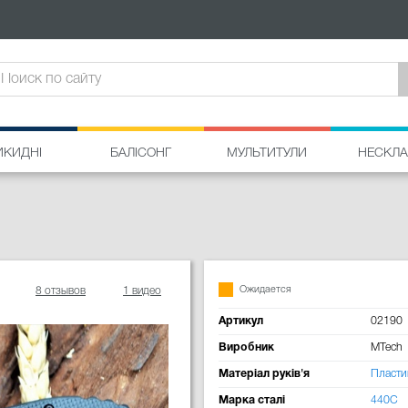
ИКИДНІ
БАЛІСОНГ
МУЛЬТИТУЛИ
НЕСКЛА
Ожидается
8 отзывов
1 видео
Артикул
02190
Виробник
MTech
Матеріал руків'я
Пласти
Марка сталі
440C