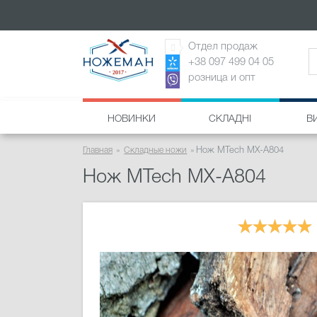
Отдел продаж
+38 097 499 04 05
розница и опт
НОВИНКИ
СКЛАДНІ
В
Главная
Складные ножи
Нож MTech MX-A804
Нож MTech MX-A804