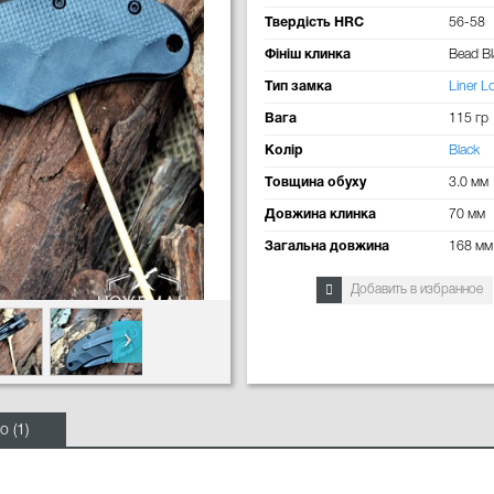
Твердість HRC
56-58
Фініш клинка
Bead Bl
Тип замка
Liner L
Вага
115 гр
Колір
Black
Товщина обуху
3.0 мм
Довжина клинка
70 мм
Загальна довжина
168 мм
Добавить в избранное
о (1)