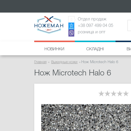
Отдел продаж
+38 097 499 04 05
розница и опт
НОВИНКИ
СКЛАДНІ
В
Главная
Выкидные ножи
Нож Microtech Halo 6
Нож Microtech Halo 6