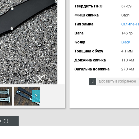
Твердість HRC
57-59
Фініш клинка
Satin
Тип замка
Out-the-F
Вага
146 гр
Колір
Black
Товщина обуху
4.1 мм
Довжина клинка
113 мм
Загальна довжина
270 мм
Добавить в избранное
о (1)