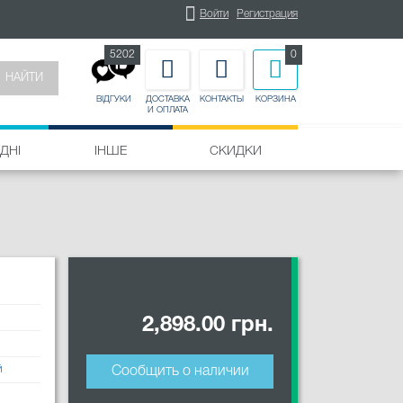
Войти
Регистрация
5202
0
НАЙТИ
ДОСТАВКА
КОНТАКТЫ
КОРЗИНА
ВІДГУКИ
И ОПЛАТА
ДНІ
ІНШЕ
СКИДКИ
2,898.00 грн.
й
Сообщить о наличии