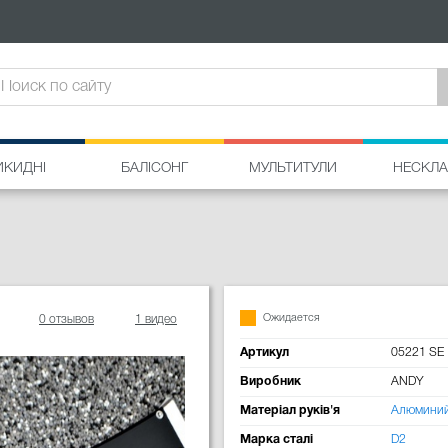
ИКИДНІ
БАЛІСОНГ
МУЛЬТИТУЛИ
НЕСКЛА
Ожидается
0 отзывов
1 видео
Артикул
05221 SE
Виробник
ANDY
Матеріал руків'я
Алюмини
Марка сталі
D2