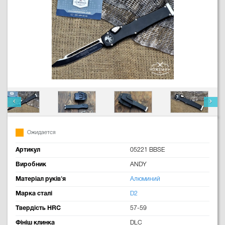
Ожидается
Артикул
05221 BBSE
Виробник
ANDY
Матеріал руків'я
Алюминий
Марка сталі
D2
Твердість HRC
57-59
Фініш клинка
DLC