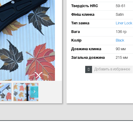
Твердість HRC
59-61
Фініш клинка
Satin
Тип замка
Liner Lock
Вага
136 гр
Колір
Black
Довжина клинка
90 мм
Загальна довжина
215 мм
Добавить в избранное