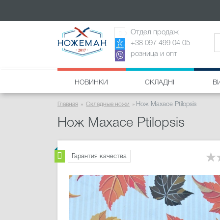
Отдел продаж
+38 097 499 04 05
розница и опт
НОВИНКИ
СКЛАДНІ
В
Главная
Складные ножи
Нож Maxace Ptilopsis
Нож Maxace Ptilopsis
Гарантия качества