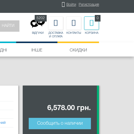
Войти
Регистрация
5202
0
НАЙТИ
ДОСТАВКА
КОНТАКТЫ
КОРЗИНА
ВІДГУКИ
И ОПЛАТА
ДНІ
ІНШЕ
СКИДКИ
6,578.00 грн.
ний
Сообщить о наличии