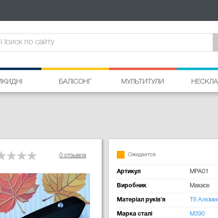
ИКИДНІ
БАЛІСОНГ
МУЛЬТИТУЛИ
НЕСКЛА
Ожидается
0 отзывов
Артикул
MPA01
Виробник
Maxace
Матеріал руків'я
T6 Алюми
Марка сталі
M390