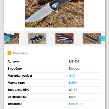
Ожидается
Артикул
MBM01
Виробник
Maxace
Матеріал руків'я
G10
Марка сталі
M390
Твердість HRC
60-61
Фініш клинка
Satin
Тип замка
Liner Lock