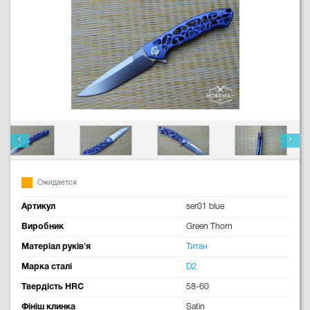
Ожидается
Артикул
ser01 blue
Виробник
Green Thorn
Матеріал руків'я
Титан
Марка сталі
D2
Твердість HRC
58-60
Фініш клинка
Satin