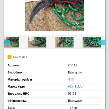
Ожидается
Артикул
C1112
Виробник
Eafengrow
Матеріал руків'я
G10
Марка сталі
9Cr18MoV
Твердість HRC
56-58
Фініш клинка
Blackwash
Вага
177 гр