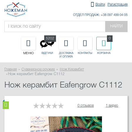
Войти
Регистрация
ОТДЕЛ ПРОДАЖ: +38 097 499 04 05
НАЙТИ
5202
0
МЕНЮ
ДОСТАВКА
КОНТАКТЫ
КОРЗИНА
ВІДГУКИ
И ОПЛАТА
Главная
Сувенирное оружие
Нож Керамбит
Нож керамбит Eafengrow C1112
Нож керамбит Eafengrow C1112
0 отзывов
1 видео