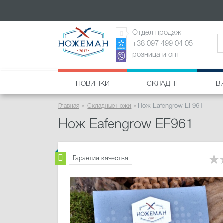
Отдел продаж
+38 097 499 04 05
розница и опт
НОВИНКИ
СКЛАДНІ
В
Главная
Складные ножи
Нож Eafengrow EF961
Нож Eafengrow EF961
Гарантия качества