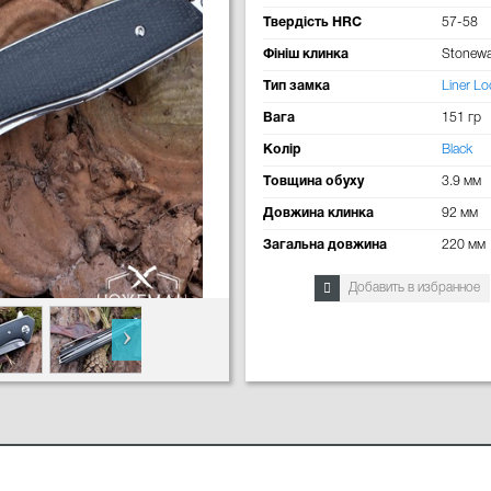
Твердість HRC
57-58
Фініш клинка
Stonew
Тип замка
Liner Lo
Вага
151 гр
Колір
Black
Товщина обуху
3.9 мм
Довжина клинка
92 мм
Загальна довжина
220 мм
Добавить в избранное