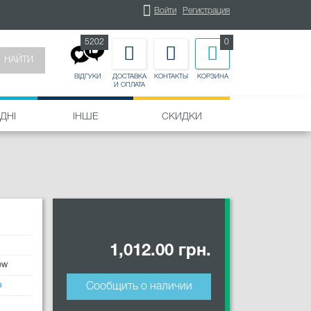
Войти
Регистрация
5202
0
НАЙТИ
ДОСТАВКА
КОНТАКТЫ
КОРЗИНА
ВІДГУКИ
И ОПЛАТА
ДНІ
ІНШЕ
СКИДКИ
1,012.00 грн.
ow
а
Сообщить о наличии