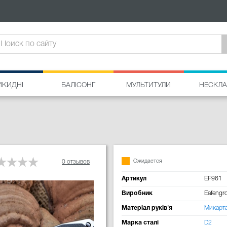
ИКИДНІ
БАЛІСОНГ
МУЛЬТИТУЛИ
НЕСКЛА
Ожидается
0 отзывов
Артикул
EF961
Виробник
Eafengr
Матеріал руків'я
Микарт
Марка сталі
D2