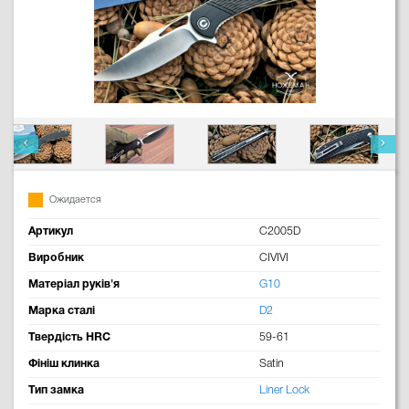
Ожидается
Артикул
C2005D
Виробник
CIVIVI
Матеріал руків'я
G10
Марка сталі
D2
Твердість HRC
59-61
Фініш клинка
Satin
Тип замка
Liner Lock