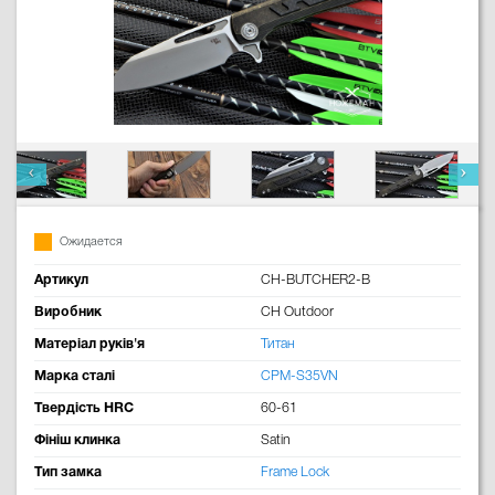
Ожидается
Артикул
CH-BUTCHER2-B
Виробник
CH Outdoor
Матеріал руків'я
Титан
Марка сталі
CPM-S35VN
Твердість HRC
60-61
Фініш клинка
Satin
Тип замка
Frame Lock