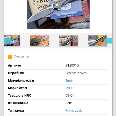
Ожидается
Артикул
BT2001D
Виробник
Bestech Knives
Матеріал руків'я
Титан
Марка сталі
M390
Твердість HRC
59-61
Фініш клинка
Satin
Тип замка
Frame Lock