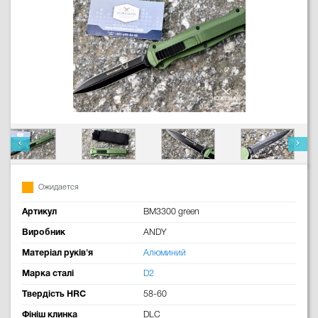
Ожидается
Артикул
BM3300 green
Виробник
ANDY
Матеріал руків'я
Алюминий
Марка сталі
D2
Твердість HRC
58-60
Фініш клинка
DLC