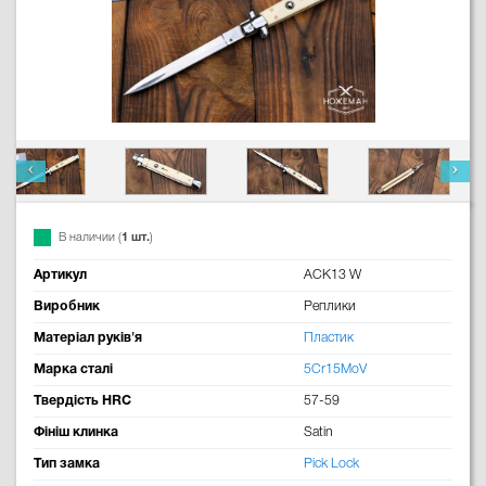
В наличии (
1 шт.
)
Артикул
ACK13 W
Виробник
Реплики
Матеріал руків'я
Пластик
Марка сталі
5Cr15MoV
Твердість HRC
57-59
Фініш клинка
Satin
Тип замка
Pick Lock