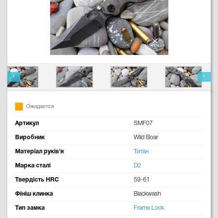
Ожидается
Артикул
SMF07
Виробник
Wild Boar
Матеріал руків'я
Титан
Марка сталі
D2
Твердість HRC
59-61
Фініш клинка
Blackwash
Тип замка
Frame Lock