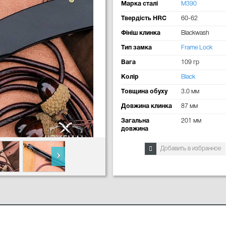
Марка сталі
M390
Твердість HRC
60-62
Фініш клинка
Blackwash
Тип замка
Frame Lock
Вага
109 гр
Колір
Black
Товщина обуху
3.0 мм
Довжина клинка
87 мм
Загальна
201 мм
довжина
Добавить в избранное