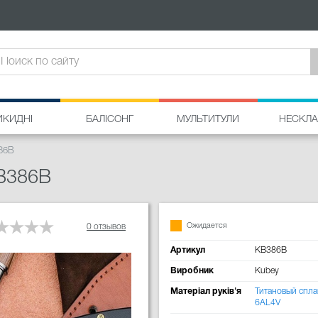
ИКИДНІ
БАЛІСОНГ
МУЛЬТИТУЛИ
НЕСКЛА
86B
B386B
Ожидается
0 отзывов
Артикул
KB386B
Виробник
Kubey
Матеріал руків'я
Титановый спла
6AL4V