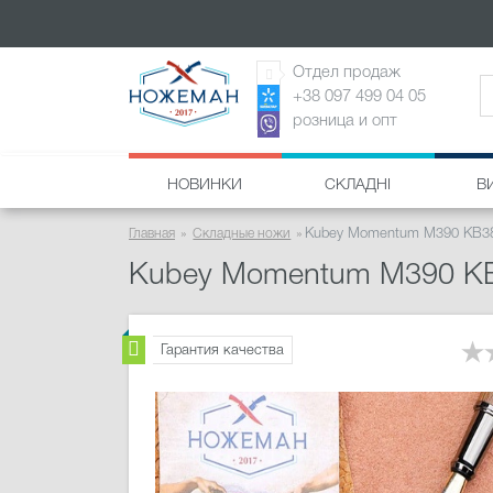
Отдел продаж
+38 097 499 04 05
розница и опт
НОВИНКИ
СКЛАДНІ
В
Главная
Складные ножи
Kubey Momentum M390 KB3
Kubey Momentum M390 K
Гарантия качества