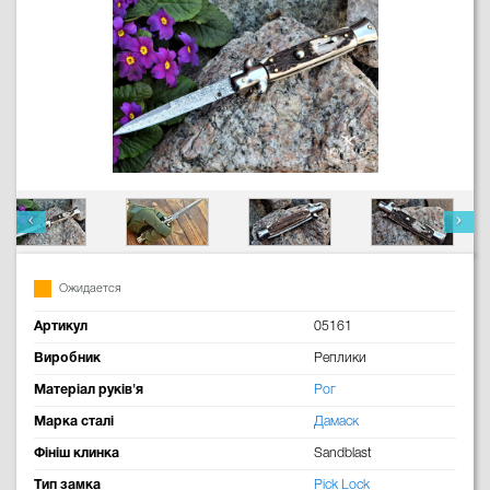
Ожидается
Артикул
05161
Виробник
Реплики
Матеріал руків'я
Рог
Марка сталі
Дамаск
Фініш клинка
Sandblast
Тип замка
Pick Lock