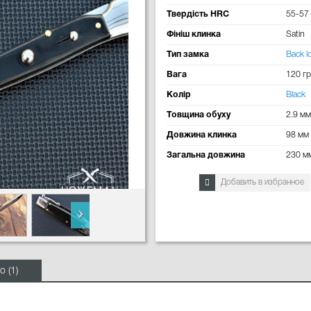
Твердість HRC
55-57
Фініш клинка
Satin
Тип замка
Back l
Вага
120 гр
Колір
Black
Товщина обуху
2.9 мм
Довжина клинка
98 мм
Загальна довжина
230 м
Добавить в избранное
о (1)