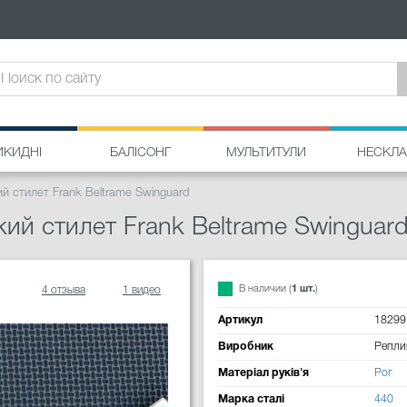
ИКИДНІ
БАЛІСОНГ
МУЛЬТИТУЛИ
НЕСКЛА
 стилет Frank Beltrame Swinguard
ий стилет Frank Beltrame Swinguar
В наличии (
1 шт.
)
4 отзыва
1 видео
Артикул
18299
Виробник
Репли
Матеріал руків'я
Рог
Марка сталі
440