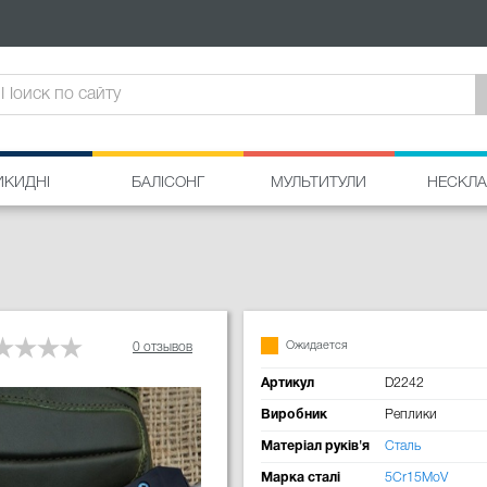
ИКИДНІ
БАЛІСОНГ
МУЛЬТИТУЛИ
НЕСКЛА
Ожидается
0 отзывов
Артикул
D2242
Виробник
Реплики
Матеріал руків'я
Сталь
Марка сталі
5Cr15MoV