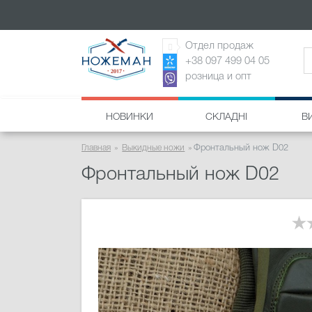
Отдел продаж
+38 097 499 04 05
розница и опт
НОВИНКИ
СКЛАДНІ
В
Главная
Выкидные ножи
Фронтальный нож D02
Фронтальный нож D02