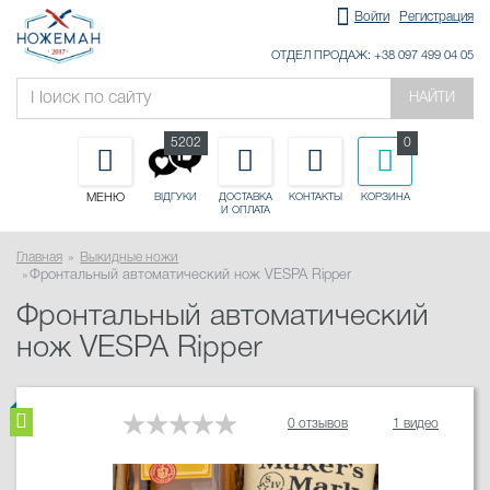
Войти
Регистрация
ОТДЕЛ ПРОДАЖ: +38 097 499 04 05
НАЙТИ
5202
0
МЕНЮ
ДОСТАВКА
КОНТАКТЫ
КОРЗИНА
ВІДГУКИ
И ОПЛАТА
Главная
Выкидные ножи
Фронтальный автоматический нож VESPA Ripper
Фронтальный автоматический
нож VESPA Ripper
0 отзывов
1 видео