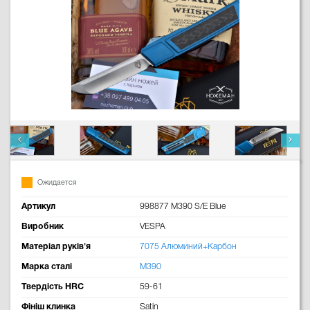
Ожидается
Артикул
998877 M390 S/E Blue
Виробник
VESPA
Матеріал руків'я
7075 Алюминий+Карбон
Марка сталі
M390
Твердість HRC
59-61
Фініш клинка
Satin