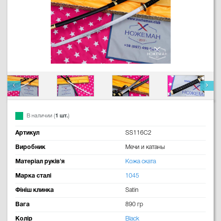
В наличии (
1 шт.
)
Артикул
SS116C2
Виробник
Мечи и катаны
Матеріал руків'я
Кожа ската
Марка сталі
1045
Фініш клинка
Satin
Вага
890 гр
Колір
Black