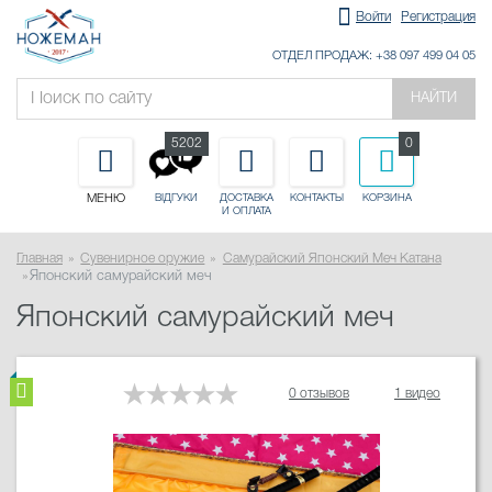
Войти
Регистрация
ОТДЕЛ ПРОДАЖ: +38 097 499 04 05
НАЙТИ
5202
0
МЕНЮ
ДОСТАВКА
КОНТАКТЫ
КОРЗИНА
ВІДГУКИ
И ОПЛАТА
Главная
Сувенирное оружие
Самурайский Японский Меч Катана
Японский самурайский меч
Японский самурайский меч
0 отзывов
1 видео