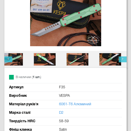
В наличии (
1 шт.
)
Артикул
F35
Виробник
VESPA
Матеріал руків'я
6061-T6 Алюминий
Марка сталі
D2
Твердість HRC
58-59
Фініш клинка
Satin