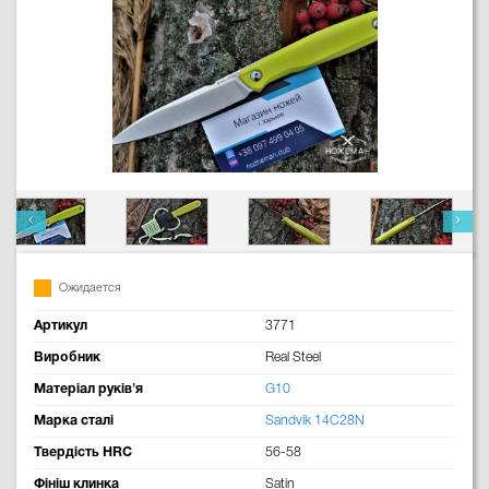
Ожидается
Артикул
3771
Виробник
Real Steel
Матеріал руків'я
G10
Марка сталі
Sandvik 14C28N
Твердість HRC
56-58
Фініш клинка
Satin