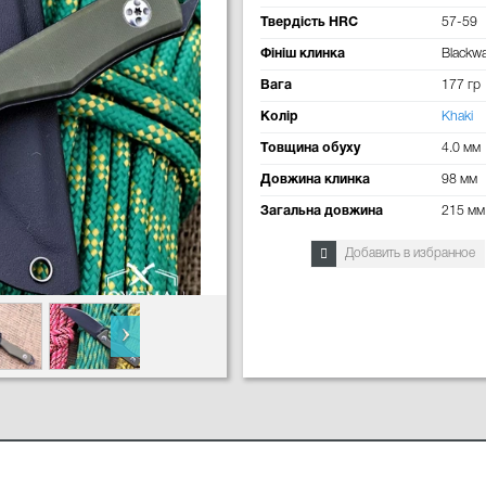
Твердість HRC
57-59
Фініш клинка
Blackw
Вага
177 гр
Колір
Khaki
Товщина обуху
4.0 мм
Довжина клинка
98 мм
Загальна довжина
215 мм
Добавить в избранное