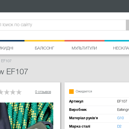
ИКИДНІ
БАЛІСОНГ
МУЛЬТИТУЛИ
НЕСКЛА
 EF107
ow EF107
Ожидается
0 отзывов
Артикул
EF107
Виробник
Eafeng
Матеріал руків'я
G10
Марка сталі
D2