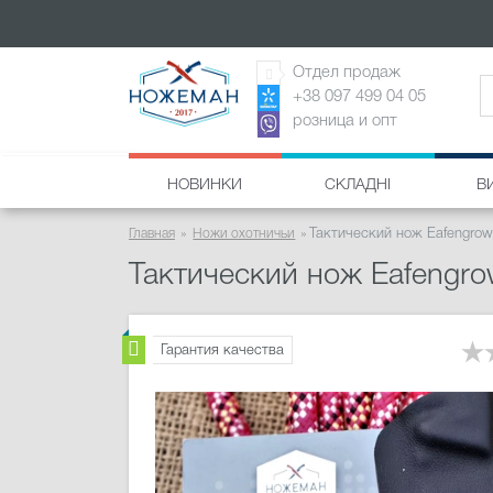
Отдел продаж
+38 097 499 04 05
розница и опт
НОВИНКИ
СКЛАДНІ
В
Главная
Ножи охотничьи
Тактический нож Eafengrow
Тактический нож Eafengr
Гарантия качества