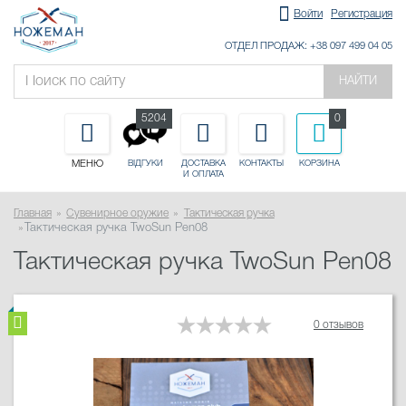
Войти
Регистрация
ОТДЕЛ ПРОДАЖ: +38 097 499 04 05
НАЙТИ
5204
0
МЕНЮ
ДОСТАВКА
КОНТАКТЫ
КОРЗИНА
ВІДГУКИ
И ОПЛАТА
Главная
Сувенирное оружие
Тактическая ручка
Тактическая ручка TwoSun Pen08
Тактическая ручка TwoSun Pen08
0 отзывов