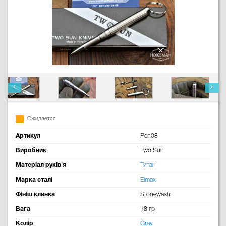
Ожидается
Артикул
Pen08
Виробник
Two Sun
Матеріал руків'я
Титан
Марка сталі
Elmax
Фініш клинка
Stonewash
Вага
18 гр
Колір
Gray