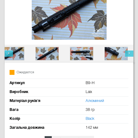
Ожидается
Артикул
B9-H
Виробник
Laix
Матеріал руків'я
Алюминий
Вага
38 гр
Колір
Black
Загальна довжина
142 мм