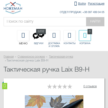
Войти
Регистрация
ОТДЕЛ ПРОДАЖ: +38 097 499 04 05
НАЙТИ
5202
0
МЕНЮ
ДОСТАВКА
КОНТАКТЫ
КОРЗИНА
ВІДГУКИ
И ОПЛАТА
Главная
Сувенирное оружие
Тактическая ручка
Тактическая ручка Laix B9-H
Тактическая ручка Laix B9-H
0 отзывов