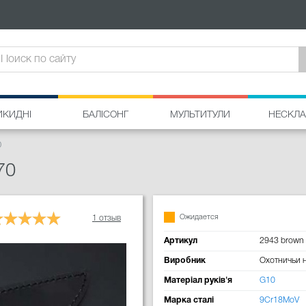
ИКИДНІ
БАЛІСОНГ
МУЛЬТИТУЛИ
НЕСКЛА
0
70
Ожидается
1 отзыв
Артикул
2943 brown
Виробник
Охотничьи 
Матеріал руків'я
G10
Марка сталі
9Cr18MoV