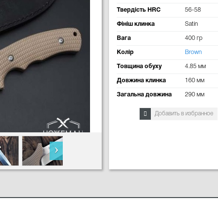
Твердість HRC
56-58
Фініш клинка
Satin
Вага
400 гр
Колір
Brown
Товщина обуху
4.85 мм
Довжина клинка
160 мм
Загальна довжина
290 мм
Добавить в избранное