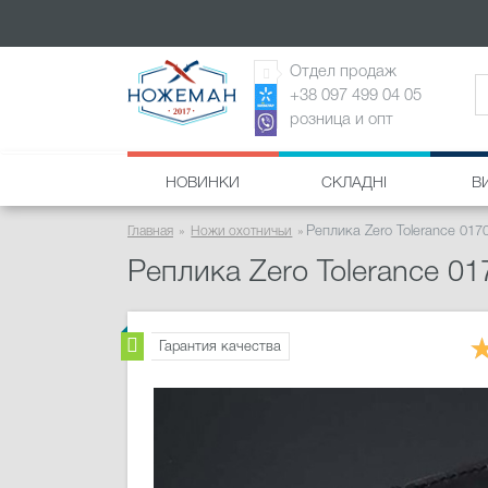
Отдел продаж
+38 097 499 04 05
розница и опт
НОВИНКИ
СКЛАДНІ
В
Главная
Ножи охотничьи
Реплика Zero Tolerance 017
Реплика Zero Tolerance 01
Гарантия качества