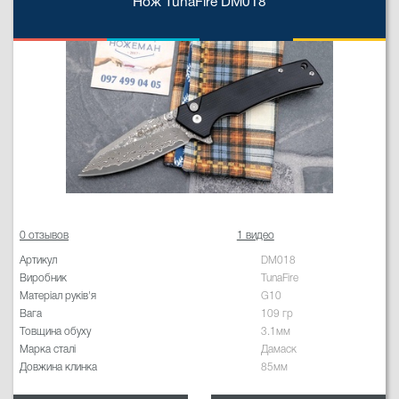
Нож TunaFire DM018
0 отзывов
1 видео
Артикул
DM018
Виробник
TunaFire
Матеріал руків'я
G10
Вага
109 гр
Товщина обуху
3.1мм
Марка сталі
Дамаск
Довжина клинка
85мм