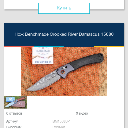
Купить
Нож Benchmade Crooked River Damascus 15080
0 отзывов
0 видео
Артикул
BM15080-1
Виробник
Реплики