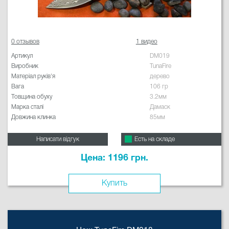
0 отзывов
1 видео
Артикул
DM019
Виробник
TunaFire
Матеріал руків'я
дерево
Вага
106 гр
Товщина обуху
3.2мм
Марка сталі
Дамаск
Довжина клинка
85мм
Написати відгук
Есть на складе
Цена: 1196 грн.
Купить