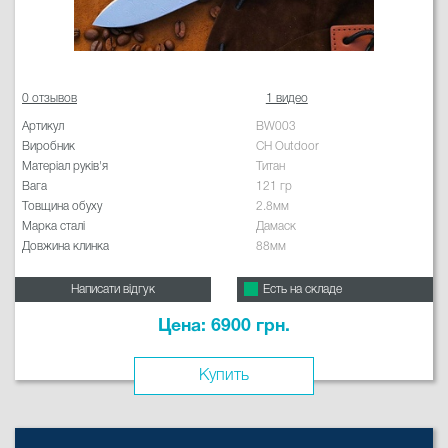
0 отзывов
1 видео
Артикул
BW003
Виробник
CH Outdoor
Матеріал руків'я
Титан
Вага
121 гр
Товщина обуху
2.8мм
Марка сталі
Дамаск
Довжина клинка
88мм
Написати відгук
Есть на складе
Цена: 6900 грн.
Купить