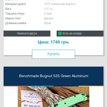
Матеріал руків'я
7075 Алюминий+Карбон
Вага
137 гр
Товщина обуху
3.3мм
Марка сталі
Дамаск
Довжина клинка
96мм
Написати відгук
Есть на складе
Цена: 1748 грн.
Купить
Benchmade Bugout 535 Green Aluminum