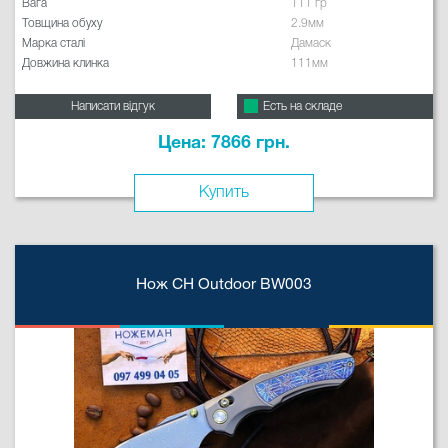
Вага
111 гр
Товщина обуху
2.9мм
Марка сталі
Дамаск
Довжина клинка
111мм
Написати відгук
Есть на складе
Цена: 7866 грн.
Купить
Нож CH Outdoor BW003