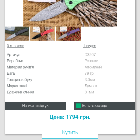
0 отзывов
1 видео
Артикул
D3207
Виробник
Реплики
Матеріал руків'я
Алюминий
Вага
79 гр
Товщина обуху
3.0мм
Марка сталі
Дамаск
Довжина клинка
81мм
Написати відгук
Есть на складе
Цена: 1794 грн.
Купить