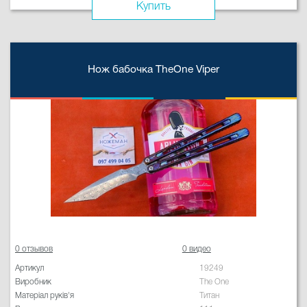
Купить
Нож бабочка TheOne Viper
0 отзывов
0 видео
Артикул
19249
Виробник
The One
Матеріал руків'я
Титан