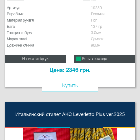
Артикул
19280
Виробник
Реплики
Матеріал руків'я
Рог
Вага
137 гр
Товщина обуху
3.0мм
Марка сталі
Дамаск
Довжина клинка
98мм
Написати відгук
Есть на складе
Цена: 2346 грн.
Купить
Итальянский стилет AKC Leverletto Plus ver.2025