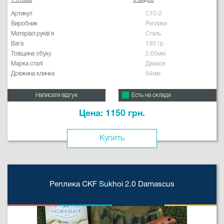
Артикул
C10-2
Виробник
Реплики
Матеріал руків'я
Сталь
Вага
190 гр
Товщина обуху
2.65мм
Марка сталі
Дамаск
Довжина клинка
94мм
Написати відгук
Есть на складе
Цена: 1150 грн.
Купить
Реплика CKF Sukhoi 2.0 Damascus