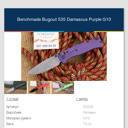
Benchmade Bugout 535 Damascus Purple G10
1 отзыв
1 видео
Артикул
D3206
Виробник
Реплики
Матеріал руків'я
G10
Вага
74 гр