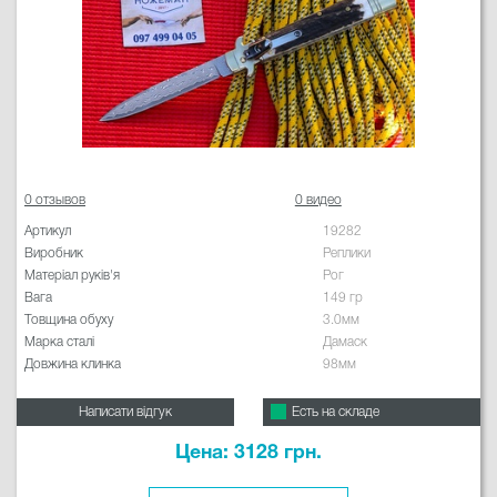
0 отзывов
0 видео
Артикул
19282
Виробник
Реплики
Матеріал руків'я
Рог
Вага
149 гр
Товщина обуху
3.0мм
Марка сталі
Дамаск
Довжина клинка
98мм
Написати відгук
Есть на складе
Цена: 3128 грн.