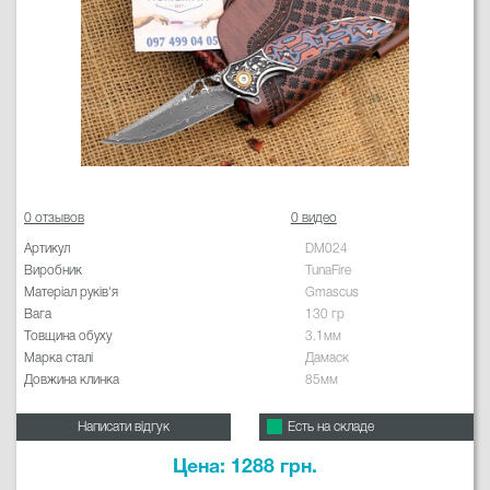
0 отзывов
0 видео
Артикул
DM024
Виробник
TunaFire
Матеріал руків'я
Gmascus
Вага
130 гр
Товщина обуху
3.1мм
Марка сталі
Дамаск
Довжина клинка
85мм
Написати відгук
Есть на складе
Цена: 1288 грн.