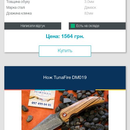
Товщина обуху
3.0мм
Марка сталі
Дамаск
Довжина клинка
82мм
Написати відгук
Есть на складе
Цена: 1564 грн.
Купить
Нож TunaFire DM019