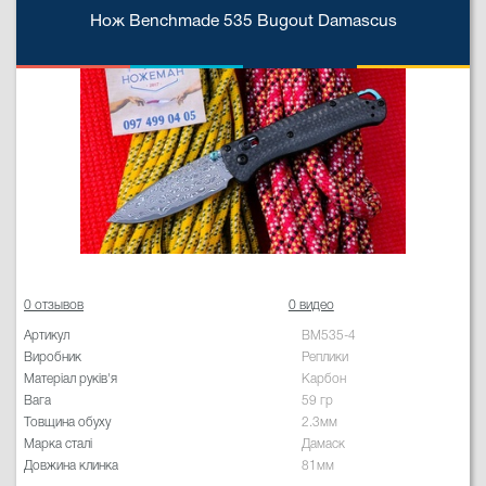
Нож Benchmade 535 Bugout Damascus
0 отзывов
0 видео
Артикул
BM535-4
Виробник
Реплики
Матеріал руків'я
Карбон
Вага
59 гр
Товщина обуху
2.3мм
Марка сталі
Дамаск
Довжина клинка
81мм