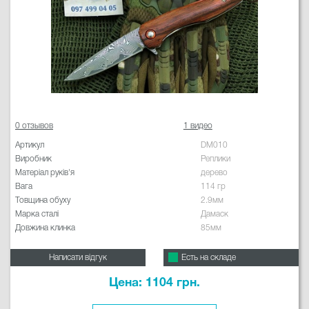
0 отзывов
1 видео
Артикул
DM010
Виробник
Реплики
Матеріал руків'я
дерево
Вага
114 гр
Товщина обуху
2.9мм
Марка сталі
Дамаск
Довжина клинка
85мм
Написати відгук
Есть на складе
Цена: 1104 грн.