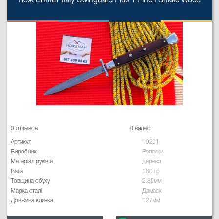
Нож стилет Italy Swinguard Plus 11 inch Snake Wood
0 отзывов
0 видео
Артикул
19291
Виробник
Реплики
Матеріал руків'я
дерево
Вага
160 гр
Товщина обуху
2.85мм
Марка сталі
Дамаск
Довжина клинка
127мм