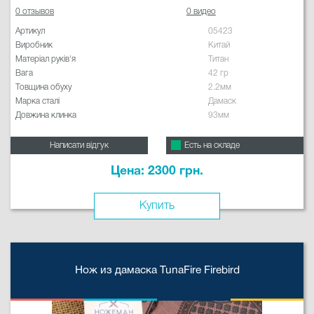
0 отзывов
0 видео
Артикул
05423
Виробник
Китай
Матеріал руків'я
Титан
Вага
42 гр
Товщина обуху
2.2мм
Марка сталі
Дамаск
Довжина клинка
93мм
Написати відгук
Есть на складе
Цена: 2300 грн.
Купить
Нож из дамаска TunaFire Firebird