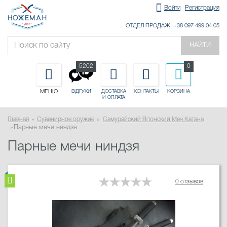
Войти
Регистрация
ОТДЕЛ ПРОДАЖ: +38 097 499 04 05
НАЙТИ
5202
0
МЕНЮ
ДОСТАВКА
КОНТАКТЫ
КОРЗИНА
ВІДГУКИ
И ОПЛАТА
Главная
Сувенирное оружие
Самурайский Японский Меч Катана
Парные мечи ниндзя
Парные мечи ниндзя
0 отзывов