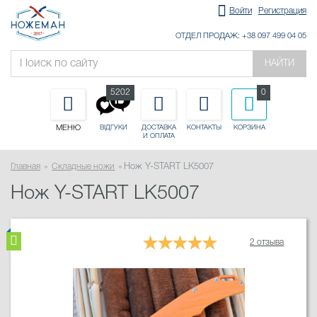
Войти
Регистрация
ОТДЕЛ ПРОДАЖ: +38 097 499 04 05
НАЙТИ
5202
0
МЕНЮ
ДОСТАВКА
КОНТАКТЫ
КОРЗИНА
ВІДГУКИ
И ОПЛАТА
Главная
Складные ножи
Нож Y-START LK5007
Нож Y-START LK5007
2 отзыва