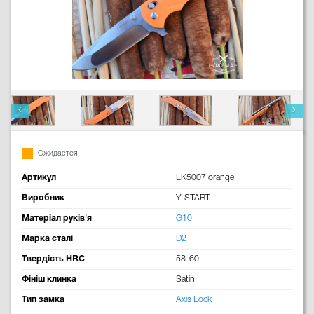
Ожидается
Артикул
LK5007 orange
Виробник
Y-START
Матеріал руків'я
G10
Марка сталі
D2
Твердість HRC
58-60
Фініш клинка
Satin
Тип замка
Axis Lock