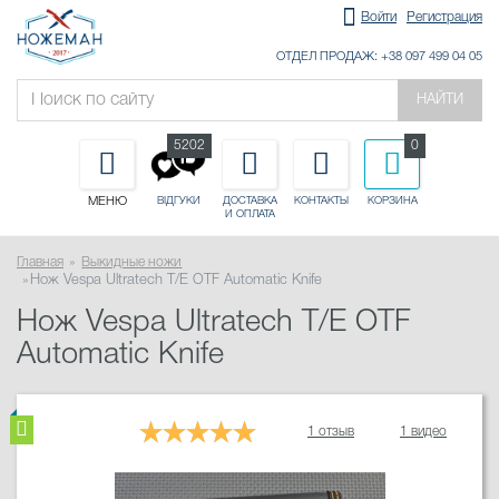
Войти
Регистрация
ОТДЕЛ ПРОДАЖ: +38 097 499 04 05
НАЙТИ
5202
0
МЕНЮ
ДОСТАВКА
КОНТАКТЫ
КОРЗИНА
ВІДГУКИ
И ОПЛАТА
Главная
Выкидные ножи
Нож Vespa Ultratech T/E OTF Automatic Knife
Нож Vespa Ultratech T/E OTF
Automatic Knife
1 отзыв
1 видео