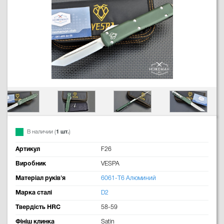
В наличии (
1 шт.
)
Артикул
F26
Виробник
VESPA
Матеріал руків'я
6061-T6 Алюминий
Марка сталі
D2
Твердість HRC
58-59
Фініш клинка
Satin