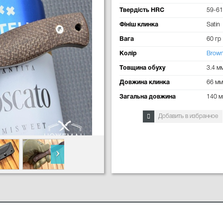
Твердість HRC
59-61
Фініш клинка
Satin
Вага
60 гр
Колір
Brow
Товщина обуху
3.4 м
Довжина клинка
66 мм
Загальна довжина
140 
Добавить в избранное