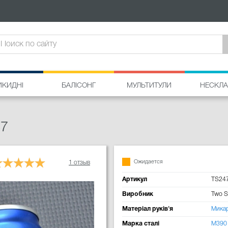
ИКИДНІ
БАЛІСОНГ
МУЛЬТИТУЛИ
НЕСКЛА
47
Ожидается
1 отзыв
Артикул
TS24
Виробник
Two 
Матеріал руків'я
Мика
Марка сталі
M390