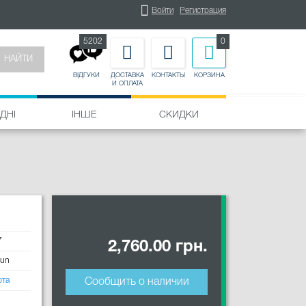
Войти
Регистрация
5202
0
НАЙТИ
ДОСТАВКА
КОНТАКТЫ
КОРЗИНА
ВІДГУКИ
И ОПЛАТА
ДНІ
ІНШЕ
СКИДКИ
7
2,760.00 грн.
Sun
рта
Сообщить о наличии