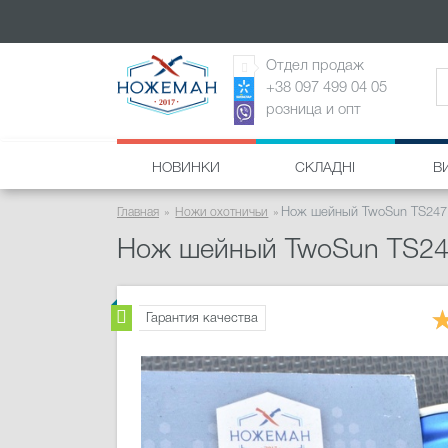
Отдел продаж
+38 097 499 04 05
розница и опт
НОВИНКИ
СКЛАДНІ
В
Главная
Ножи охотничьи
Нож шейный TwoSun TS247
Нож шейный TwoSun TS2
Гарантия качества