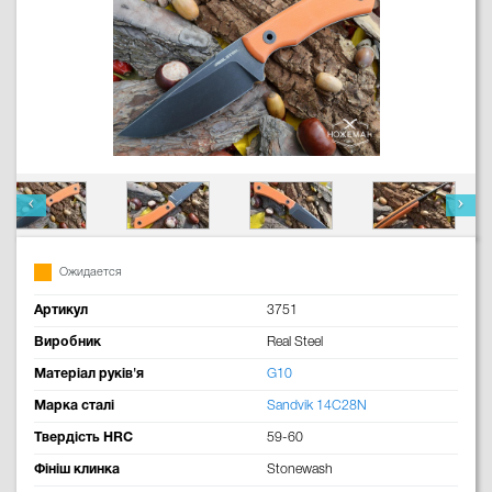
Ожидается
Артикул
3751
Виробник
Real Steel
Матеріал руків'я
G10
Марка сталі
Sandvik 14C28N
Твердість HRC
59-60
Фініш клинка
Stonewash