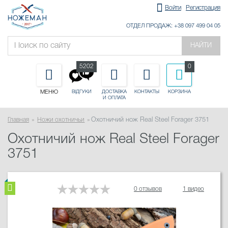
Войти
Регистрация
ОТДЕЛ ПРОДАЖ: +38 097 499 04 05
НАЙТИ
5202
0
МЕНЮ
ДОСТАВКА
КОНТАКТЫ
КОРЗИНА
ВІДГУКИ
И ОПЛАТА
Главная
Ножи охотничьи
Охотничий нож Real Steel Forager 3751
Охотничий нож Real Steel Forager
3751
0 отзывов
1 видео