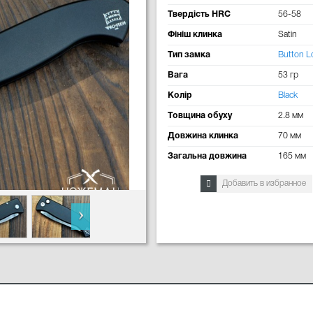
Твердість HRC
56-58
Фініш клинка
Satin
Тип замка
Button L
Вага
53 гр
Колір
Black
Товщина обуху
2.8 мм
Довжина клинка
70 мм
Загальна довжина
165 мм
Добавить в избранное