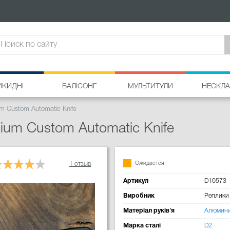
ИКИДНІ
БАЛІСОНГ
МУЛЬТИТУЛИ
НЕСКЛА
m Custom Automatic Knife
ium Custom Automatic Knife
Ожидается
1 отзыв
Артикул
D10573
Виробник
Реплики
Матеріал руків'я
Алюмин
Марка сталі
D2