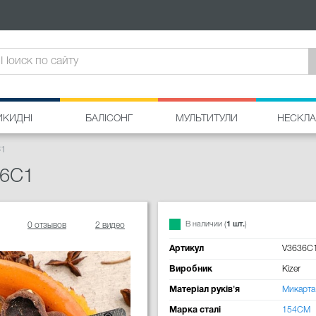
ИКИДНІ
БАЛІСОНГ
МУЛЬТИТУЛИ
НЕСКЛА
C1
36C1
В наличии (
1 шт.
)
0 отзывов
2 видео
Артикул
V3636C
Виробник
Kizer
Матеріал руків'я
Микарта
Марка сталі
154CM