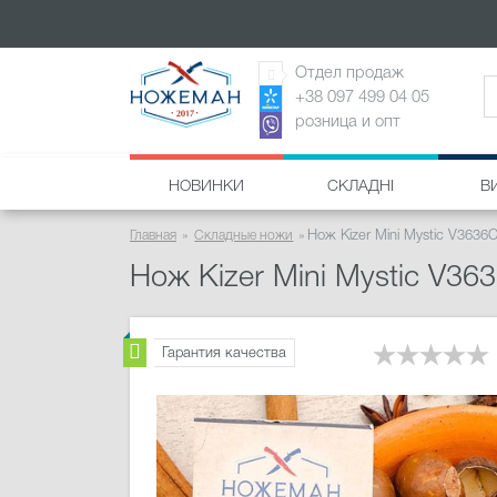
Отдел продаж
+38 097 499 04 05
розница и опт
НОВИНКИ
СКЛАДНІ
В
Главная
Складные ножи
Нож Kizer Mini Mystic V3636
Нож Kizer Mini Mystic V36
Гарантия качества