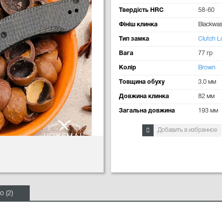
Твердість HRC
58-60
Фініш клинка
Blackwa
Тип замка
Clutch L
Вага
77 гр
Колір
Brown
Товщина обуху
3.0 мм
Довжина клинка
82 мм
Загальна довжина
193 мм
Добавить в избранное
о (2)