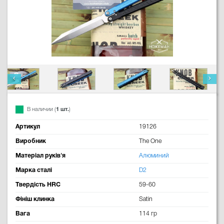
В наличии (
1 шт.
)
Артикул
19126
Виробник
The One
Матеріал руків'я
Алюминий
Марка сталі
D2
Твердість HRC
59-60
Фініш клинка
Satin
Вага
114 гр