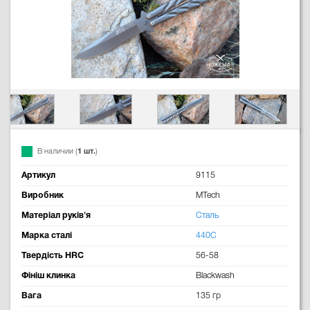
В наличии (
1 шт.
)
Артикул
9115
Виробник
MTech
Матеріал руків'я
Сталь
Марка сталі
440C
Твердість HRC
56-58
Фініш клинка
Blackwash
Вага
135 гр